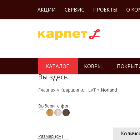
АКЦИИ
СЕРВИС
ПРОЕКТЫ
О К
КАТАЛОГ
КОВРЫ
ПОКРЫТ
Вы здесь
Главная
»
Кварцвинил, LVT
» Norland
Выберите фон
Количес
Размер (см)