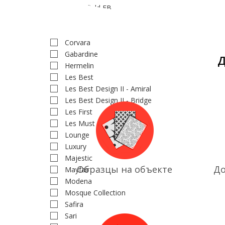
Bloomfield FB
Campus
Colisee
Corvara
Gabardine
Д
Hermelin
Les Best
Les Best Design II - Amiral
Les Best Design II - Bridge
Les First
Les Must
Lounge
Luxury
Majestic
Образцы на объекте
До
Mayfair
Modena
Mosque Collection
Safira
Sari