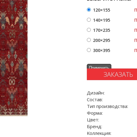
120×155
П
140×195
П
170×235
П
200×295
П
300×395
П
ЗАКАЗАТЬ
Дизайн:
Состав:
Тип производства:
Форма:
Цвет:
Бренд:
Коллекция: